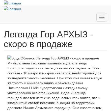
Перейти
к
основному
содержанию
Toggl
navig
Легенда Гор АРХЫЗ -
скоро в продаже
Минеральная столовая питьевая вода «Легенда
гор» происходит из талых вод кавказских ледников. В ее
составе - 16 макро и микроминералов, необходимых для
жизнедеятельности человека. При этом она имеет малую
жесткость и минерализацию и рекомендована
Пятигорским ГНИИ Курортологии к ежедневному
употреблению без ограничений. Вода «Легенда
гор» добывается из тех же водоносных горизонтов, что и
знаменитый святой источник, бьющий на территории
древнего Нижне-Архызского городища. Оно известно тем,