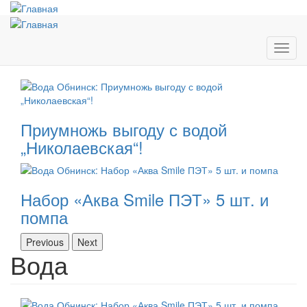
Перейти
к
основному
содержанию
Toggl
navig
Приумножь выгоду с водой
„Николаевская“!
Набор «Аква Smile ПЭТ» 5 шт. и
помпа
Previous
Next
Вода